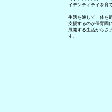
イデンティテイを育
生活を通して、体を
支援するのが保育園
展開する生活からさ
す。
栃木県の郷土料理しも
集
中
力
と
協
力
す
る
こ
と
の
大
切