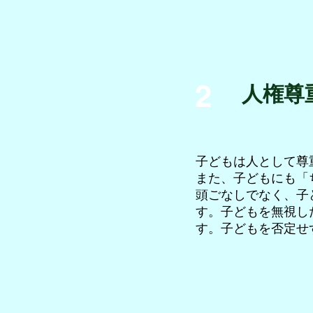
や
命
の
循
環
を
学
2
び
人権尊
ま
す。
子どもは人として尊
また、子どもにも「
頭ごなしでなく、子
す。子どもを無視し
す。子どもを否定せ