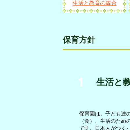
生活と教育の統合
保育方針
1
​生活と
保育園は、子ども達
（食）、生活のため
です。日本人がつく