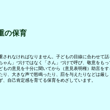
ャ
ツ
を
染
め
あ
げ
重の保育
運
動
会
で
着
る
誇
重されなければなりません。子どもの目線に合わせて話
ら
ちゃん」づけではなく「さん」づけで呼び、敬意をもっ
し
どもの意見を十分に聞いてから（意見表明権）助言をす
げ
な
たり、大きな声で怒鳴ったり、罰を与えたりなどは厳し
顔。
ず、自己肯定感を育てる保育をめざしています。