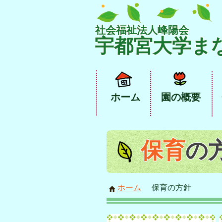
社会福祉法人​峰陽会
宇都宮大学ま
ホーム
園の概要
保育
の
ホーム
保育の方針