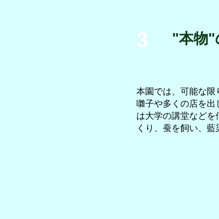
3
"本物
本園では、可能な限
囃子や多くの店を出
は大学の講堂などを
くり、蚕を飼い、藍
お祭り
お
囃
子
と
和
太