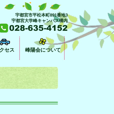
宇都宮市平松本町891番地3
​宇都宮大学峰キャンパス構内
028-635-4152
クセス
峰陽会について