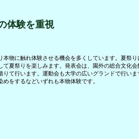
"の体験を重視
り本物に触れ体験させる機会を多くしています。夏祭り
して夏祭りを楽しみます。発表会は、園外の総合文化会
借りて行います。運動会も大学の広いグランドで行いま
染めをするなどいずれも本物体験です。
組体操
発表会
運
発
動
表
会
会
組
の
体
オ
操。
ー