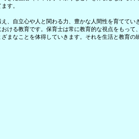
てます。
鍛え、自立心や人と関わる力、豊かな人間性を育ててい
における教育です。保育士は常に教育的な視点をもって
まざまなことを体得していきます。それを生活と教育の
つかれ作り
梅酢と梅干し作り
梅
の
大
小
や
良
い
梅
の
分
類
選
別