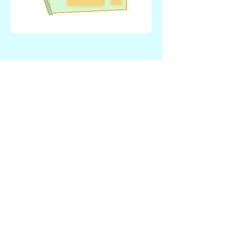
宇都宮大学まなびの森保育園
社会福祉法人峰陽会
TEL
028-635-4152
/ FAX
028-635-4141
/ 〒
321-0932 宇都宮市平松本町891番地3 宇都宮大学
峰キャンパス構内